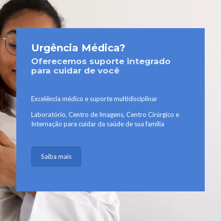
Urgência Médica?
Oferecemos suporte integrado
para cuidar de você
Excelência médico e suporte multidisciplinar
Laboratório, Centro de Imagens, Centro Cirúrgico e
Internação para cuidar da saúde de sua família
Saiba mais