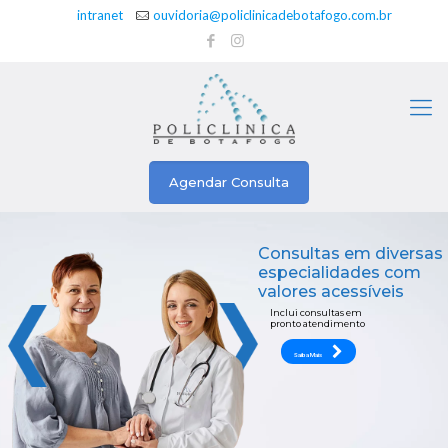
intranet
ouvidoria@policlinicadebotafogo.com.br
Agendar Consulta
Consultas em diversas
especialidades com
valores acessíveis
Inclui consultas em
pronto atendimento
Saiba Mais